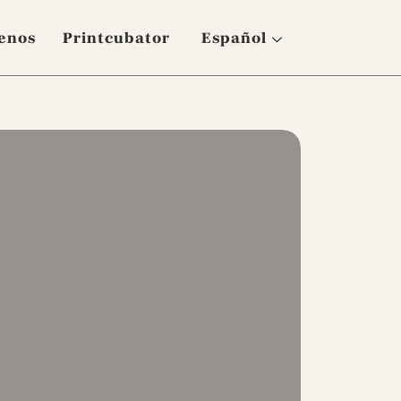
enos
Printcubator
Español